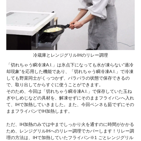
冷蔵庫とレンジグリルIHのリレー調理
「切れちゃう瞬冷凍A.I.」は氷点下になっても水が凍らない”過冷
却現象”を応用した機能であり、「切れちゃう瞬冷凍A.I.」で冷凍
しても野菜同士がくっつかず、パラパラの状態で保存できるの
で、取り出してからすぐに使うことができます。
そのため、今回は「切れちゃう瞬冷凍A.I.」で保存していた玉ね
ぎやしめじなどの具材を、解凍せずにそのままフライパンへ入れ
て、IHで加熱していきました。また、今回ペンネも茹でずにその
ままフライパンでIH加熱します。
ただ、IH加熱のみでは中までしっかり火を通すのに時間がかかる
ため、レンジグリルIHへのリレー調理でカバーします！リレー調
理の方法は、IHで加熱していたフライパン※1 ごとレンジグリル