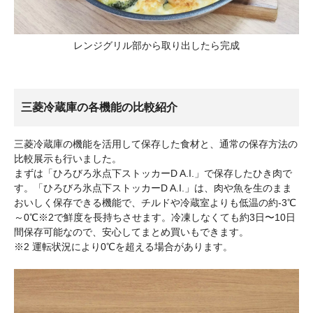
レンジグリル部から取り出したら完成
三菱冷蔵庫の各機能の比較紹介
三菱冷蔵庫の機能を活用して保存した食材と、通常の保存方法の
比較展示も行いました。
まずは「ひろびろ氷点下ストッカーD A.I.」で保存したひき肉で
す。「ひろびろ氷点下ストッカーD A.I.」は、肉や魚を生のまま
おいしく保存できる機能で、チルドや冷蔵室よりも低温の約-3℃
～0℃※2で鮮度を長持ちさせます。冷凍しなくても約3日〜10日
間保存可能なので、安心してまとめ買いもできます。
※2 運転状況により0℃を超える場合があります。