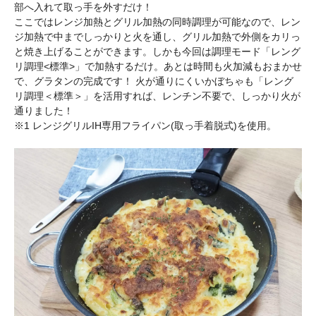
部へ入れて取っ手を外すだけ！
ここではレンジ加熱とグリル加熱の同時調理が可能なので、レン
ジ加熱で中までしっかりと火を通し、グリル加熱で外側をカリっ
と焼き上げることができます。しかも今回は調理モード「レング
リ調理<標準>」で加熱するだけ。あとは時間も火加減もおまかせ
で、グラタンの完成です！ 火が通りにくいかぼちゃも「レング
リ調理＜標準＞」を活用すれば、レンチン不要で、しっかり火が
通りました！
※1 レンジグリルIH専用フライパン(取っ手着脱式)を使用。