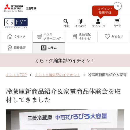
このページの本文へ
×
ログイン・
新規登録
ハウス
食品宅配
くらトク
みまもり
クリーニング
＆レシピ
延長保証
コラム
くらトク編集部のイチオシ！
くらトクTOP
くらトク編集部のイチオシ！
冷蔵庫新商品紹介＆家電商
冷蔵庫新商品紹介＆家電商品体験会を取
材してきました