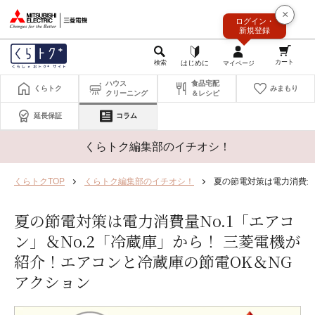
このページの本文へ
×
ログイン・
新規登録
ハウス
食品宅配
くらトク
みまもり
クリーニング
＆レシピ
延長保証
コラム
くらトク編集部のイチオシ！
くらトクTOP
くらトク編集部のイチオシ！
夏の節電対策は電力消費量N
夏の節電対策は電力消費量No.1「エアコ
ン」＆No.2「冷蔵庫」から！ 三菱電機が
紹介！エアコンと冷蔵庫の節電OK＆NG
アクション