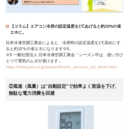
【コラム】エアコン冷房の設定温度を1℃あげると約10%の省
エネに。
日本冷凍空調工業会によると、冷房時の設定温度を1℃高めにす
ると約10％の省エネになります※5。
※5 一般社団法人 日本冷凍空調工業会「シーズン中は…使い方ひ
とつで電気のムダが省けます」
https://www.jraia.or.jp/product/home_aircon/u_cut_down.html
②風速（風量）は“自動設定”で効率よく室温を下げ、
無駄な電力消費を回避