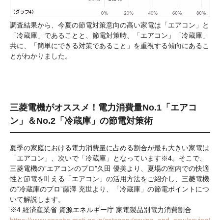
調査結果から、今夏の節電対策意向の高い家電は「エアコン」と
「冷蔵庫」であることと、節電対策時、「エアコン」「冷蔵庫」
共に、「簡単にできる対策であること」を重視する傾向にあるこ
とがわかりました。
三菱電機がオススメ！電力消費量No.1「エアコ
ン」＆No.2「冷蔵庫」の節電対策術
夏季の家庭における電力消費量に占める割合が最も大きい家電は
「エアコン」、次いで「冷蔵庫」となっています※4。そこで、
三菱電機の”エアコンのプロ”久田 優美より、夏場の室内での快適
性と節電を叶える「エアコン」の活用方法をご紹介し、三菱電機
の“冷蔵庫のプロ”藤澤 充世より、「冷蔵庫」の節電ポイントにつ
いて解説します。
※4 経済産業省 資源エネルギー庁 家電製品別電力消費割合
https://www.enecho.meti.go.jp/category/saving_and_new/saving/