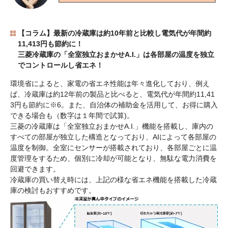
【コラム】最新の冷蔵庫は約10年前と比較し電気代が年間約
11,413円も節約に！
三菱冷蔵庫の「全室独立おまかせA.I.」は各部屋の温度を独立
でコントロールし省エネ！
環境省によると、家電の省エネ性能は年々進化しており、例え
ば、冷蔵庫は約12年前の製品と比べると、 電気代が年間約11,41
3円も節約に※6。また、自治体の補助金を活用して、お得に購入
できる場合も（数字は１年間で試算)。
三菱の冷蔵庫は「全室独立おまかせA.I.」機能を搭載し、庫内の
すべての部屋が独立した構造となっており、AIによって各部屋の
温度を制御。全室にセンサーが搭載されており、各部屋ごとに温
度管理をするため、個別に冷却が可能となり、無駄な電力消費を
回避できます。
冷蔵庫の買い替え時には、上記の様な省エネ機能を搭載した冷蔵
庫の検討もおすすめです。