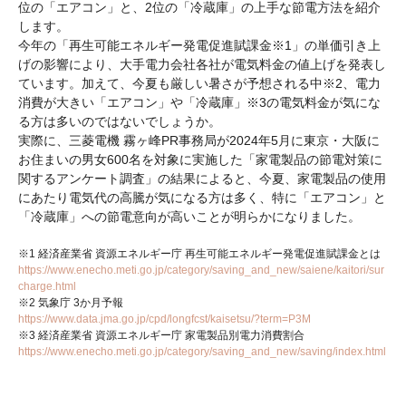
位の「エアコン」と、2位の「冷蔵庫」の上手な節電方法を紹介
します。
今年の「再生可能エネルギー発電促進賦課金※1」の単価引き上
げの影響により、大手電力会社各社が電気料金の値上げを発表し
ています。加えて、今夏も厳しい暑さが予想される中※2、電力
消費が大きい「エアコン」や「冷蔵庫」※3の電気料金が気にな
る方は多いのではないでしょうか。
実際に、三菱電機 霧ヶ峰PR事務局が2024年5月に東京・大阪に
お住まいの男女600名を対象に実施した「家電製品の節電対策に
関するアンケート調査」の結果によると、今夏、家電製品の使用
にあたり電気代の高騰が気になる方は多く、特に「エアコン」と
「冷蔵庫」への節電意向が高いことが明らかになりました。
※1 経済産業省 資源エネルギー庁 再生可能エネルギー発電促進賦課金とは
https://www.enecho.meti.go.jp/category/saving_and_new/saiene/kaitori/sur
charge.html
※2 気象庁 3か月予報
https://www.data.jma.go.jp/cpd/longfcst/kaisetsu/?term=P3M
※3 経済産業省 資源エネルギー庁 家電製品別電力消費割合
https://www.enecho.meti.go.jp/category/saving_and_new/saving/index.html