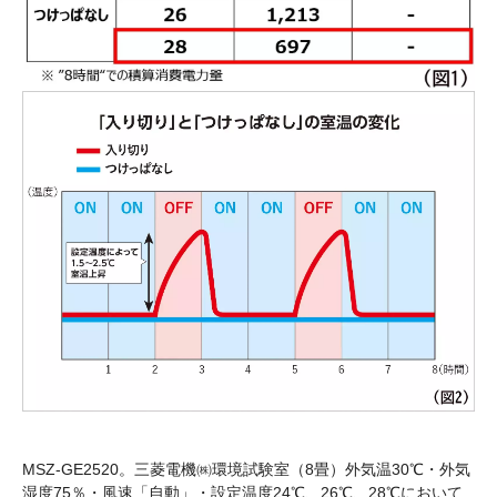
MSZ-GE2520。三菱電機㈱環境試験室（8畳）外気温30℃・外気
湿度75％・風速「自動」・設定温度24℃、26℃、28℃において