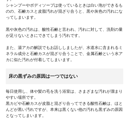
シャンプーやボディソープは使っているときは白い泡ができるも
のの、石鹸カスと皮脂汚れが混ざり合うと、黒や灰色の汚れにな
ってしまいます。
黒や灰色の汚れは、酸性石鹸と言われ、汚れに対して、洗剤の量
が足りないときにできてしまう汚れです。
また、湯アカの解説でもお話ししましたが、水道水に含まれるミ
ネラル成分と石鹸カスが混ざり合うことで、金属石鹸という水ア
カに似た汚れが付着してしまいます。
床の黒ずみの原因は一つではない
毎日使用し、体や髪の毛を洗う浴室は、さまざまな汚れが溜まり
やすい場所です。
黒カビや石鹸カスが皮脂と混ざり合ってできる酸性石鹸は、ほと
んどが黒い汚れですが、本来は黒くない他の汚れも黒ずみの原因
となってしまいます。