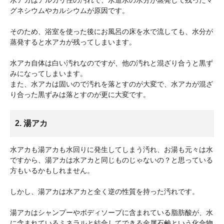
水アカはアルカリ性の汚れで、水道水の水分が蒸発して残ったマ
グネシウムやカルシウムが原因です。
そのため、浴室を使った後にお風呂の床を水で流しても、水分が
蒸発すると水アカが残ってしまいます。
水アカ自体は白い汚れなのですが、他の汚れと混ざり合うと黒ず
みになってしまいます。
また、水アカは固いので汚れを落とすのが大変で、水アカが混ざ
り合った黒ずみは落とすのが更に大変です。
2. 湯アカ
水アカも湯アカも水回りに発生してしまう汚れ、お湯も元々は水
ですから、湯アカは水アカと同じものじゃないの？と思っている
方もいるかもしれません。
しかし、湯アカは水アカと全く逆の性質を持った汚れです。
湯アカはシャンプーやボディソープに含まれている脂肪酸が、水
に含まれているミネラルと結合してできる金属石鹸という化合物