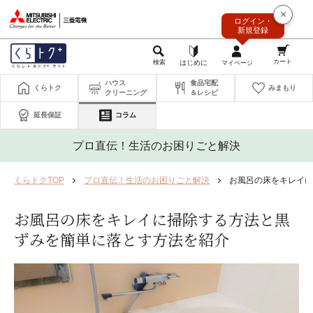
このページの本文へ
×
ログイン・
新規登録
ハウス
食品宅配
くらトク
みまもり
クリーニング
＆レシピ
延長保証
コラム
プロ直伝！生活のお困りごと解決
くらトクTOP
プロ直伝！生活のお困りごと解決
お風呂の床をキレイに
お風呂の床をキレイに掃除する方法と黒
ずみを簡単に落とす方法を紹介