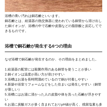
浴槽の青い汚れは銅石鹸といいます。
銅石鹸とは、給湯器の熱交換器に使われている銅管から溶け出し
た銅イオンが、浴槽の中で石鹸や皮脂などの脂肪酸と反応してで
きるものです。
浴槽で銅石鹸が発生する6つの理由
なぜ浴槽で銅石鹸が発生するのか、その理由をまとめました。
1.給湯器の配管には殺菌作用のある銅管を使うことが多い
2.銅イオンは温度が高い方が溶けやすい
3.浴槽はお湯を長時間溜めているので銅が付着しやすい
4.新築や浴室リフォームなどをした住まいは発生しやすい（銅管
が新しい）
5.浴槽にはお湯に浸かった人の皮脂や体を洗った石鹸が浮きやす
い
6.お湯に炭酸ガスが多く含まれておりpH値が高く、残留塩素も多