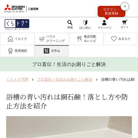
このページの本文へ
×
ログイン・
新規登録
ハウス
食品宅配
くらトク
みまもり
クリーニング
＆レシピ
延長保証
コラム
プロ直伝！生活のお困りごと解決
くらトクTOP
プロ直伝！生活のお困りごと解決
浴槽の青い汚れは銅石
浴槽の青い汚れは銅石鹸！落とし方や防
止方法を紹介