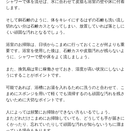
シャワーで体を流せば、水に合わせて皮脂も浴室の壁や床に付着
します。
そして銅石鹸のように、体をキレイにするはずの石鹸も洗い流し
切れない分は石鹸カスとなってしまい、放置していれば落としに
くい頑固な汚れとなるでしょう。
浴室のお掃除は、日頃からこまめに行っておくことが何よりも重
要です。浴室を使用した後は、石鹸カスや皮脂汚れが残らないよ
うに、シャワーで壁や床をよく流しましょう。
また、換気扇は常に稼働させておき、湿度が高い状況にしないよ
うにすることがポイントです。
可能であれば、浴槽にお湯を入れるために洗うのと合わせて、こ
まめにスポンジを用いて軽くでも清掃するのも頑固な汚れを残さ
ないために大切なポイントです。
人によっては頻繁にお掃除ができない方もいるでしょう。
またどれだけこまめにお掃除していても、どうしても手が届きに
くかったり、忘れていたりして頑固な汚れが知らないうちに溜ま
っている場合もあります。