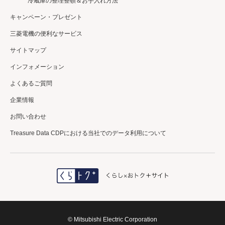
冷蔵庫の整理整頓＆お手入れ方法
キャンペーン・プレゼント
三菱電機の便利なサービス
サイトマップ
インフォメーション
よくあるご質問
企業情報
お問い合わせ
Treasure Data CDPにおける当社でのデータ利用について
＼三菱電機公式／
エアコンクリーニング
初回利用登録で
10%OFF✨
詳しくはコチラ
© Mitsubishi Electric Corporation