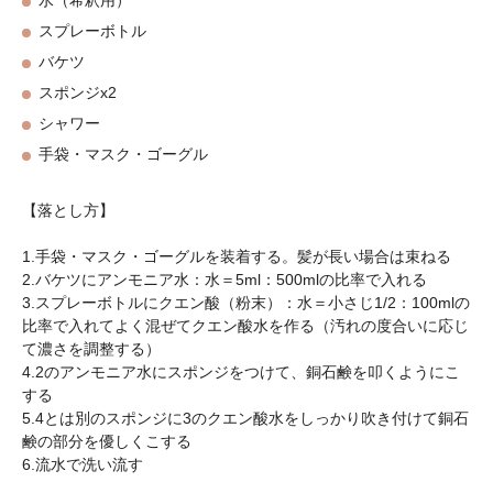
水（希釈用）
スプレーボトル
バケツ
スポンジx2
シャワー
手袋・マスク・ゴーグル
【落とし方】
1.手袋・マスク・ゴーグルを装着する。髪が長い場合は束ねる
2.バケツにアンモニア水：水＝5ml：500mlの比率で入れる
3.スプレーボトルにクエン酸（粉末）：水＝小さじ1/2：100mlの
比率で入れてよく混ぜてクエン酸水を作る（汚れの度合いに応じ
て濃さを調整する）
4.2のアンモニア水にスポンジをつけて、銅石鹸を叩くようにこ
する
5.4とは別のスポンジに3のクエン酸水をしっかり吹き付けて銅石
鹸の部分を優しくこする
6.流水で洗い流す