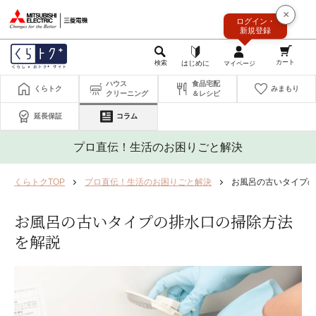
このページの本文へ
×
ログイン・
新規登録
ハウス
食品宅配
くらトク
みまもり
クリーニング
＆レシピ
延長保証
コラム
プロ直伝！生活のお困りごと解決
くらトクTOP
プロ直伝！生活のお困りごと解決
お風呂の古いタイプの
お風呂の古いタイプの排水口の掃除方法
を解説