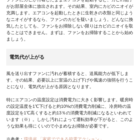
がお部屋全体に放出されます。その結果、室内にカビのニオイが
充満します。エアコンを起動したときに生乾きの衣類と同じよう
なニオイがするなら、ファンのカビを疑いましょう。どんなに換
気したとしても、ファンをお掃除しない限りはカビのニオイを取
ることはできません。まずは、ファンをお掃除することから始め
ましょう。
電気代が上がる
風を送り出すファンに汚れが蓄積すると、送風能力が低下しま
す。その結果、必要以上に室温の上げ下げや風速の強弱を行うこ
とになり、電気代が上がる原因となります。
特にエアコンの温度設定は消費電力に大きく影響します。暖房時
の設定温度を1℃下げると約10%の消費電力削減に、冷房時の温
度設定を1℃高くすると約13％の消費電力削減になるといわれて
います（※）。しかし汚れによって運転効率が下がると、このよ
うな効果も得にくいので小まめなお掃除が必要です。
※参考：
環境省.「家庭でできる節電アクション」