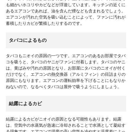
も細かいホコリやカビなどが浮遊しています。キッチンの近くに
あるエアコンであれば、油を含んだ煙なども含まれるでしょう。
エアコンが汚れた空気を吸い込むことによって、ファンに汚れが
蓄積したりカビが繁殖したりするのです。
タバコによるもの
タバコもニオイの原因の一つです。エアコンのあるお部屋でタバ
コを吸うと、タバコのヤニがファンに付着します。タバコのヤニ
は、黄ばみや汚れの原因となり、お部屋にタバコのニオイが付く
だけでなく、エアコンの熱交換器（アルミフィン）の目詰まりの
原因にもなります。エアコンの運転効率を下げることにもなりか
ねないので、なるべくタバコは屋外で吸うようにしましょう。
結露によるカビ
結露によるカビがニオイの原因となる可能性もあります。結露
は、空気中の水蒸気が急速に冷却されることで水滴として凝結す
る現象です。エアコンで湿度の高い空気を冷やすと温度差によっ