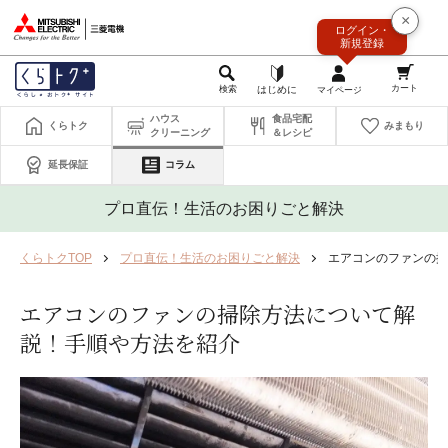
このページの本文へ
×
ログイン・
新規登録
ハウス
食品宅配
くらトク
みまもり
クリーニング
＆レシピ
延長保証
コラム
プロ直伝！生活のお困りごと解決
くらトクTOP
プロ直伝！生活のお困りごと解決
エアコンのファンの掃
エアコンのファンの掃除方法について解
説！手順や方法を紹介