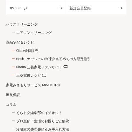
マイページ
新規会員登録
ハウスクリーニング
エアコンクリーニング
食品宅配＆レシピ
Oisix優待販売
nosh - ナッシュの冷凍弁当初めての方限定割引
Nadia 三菱家電ファンサイト
三菱電機レシピ
家電みまもりサービス MeAMOR®
延長保証
コラム
くらトク編集部のイチオシ！
プロ直伝！生活のお困りごと解決
冷蔵庫の整理整頓＆お手入れ方法