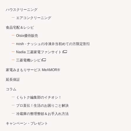
ハウスクリーニング
エアコンクリーニング
食品宅配＆レシピ
Oisix優待販売
nosh - ナッシュの冷凍弁当初めての方限定割引
Nadia 三菱家電ファンサイト
三菱電機レシピ
家電みまもりサービス MeAMOR®
延長保証
コラム
くらトク編集部のイチオシ！
プロ直伝！生活のお困りごと解決
冷蔵庫の整理整頓＆お手入れ方法
キャンペーン・プレゼント