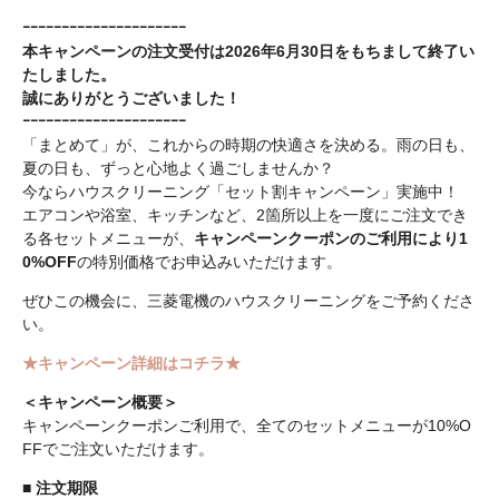
ｰｰｰｰｰｰｰｰｰｰｰｰｰｰｰｰｰｰｰｰｰ
本キャンペーンの注文受付は2026年6月30日をもちまして終了い
たしました。
誠にありがとうございました！
ｰｰｰｰｰｰｰｰｰｰｰｰｰｰｰｰｰｰｰｰｰ
「まとめて」が、これからの時期の快適さを決める。雨の日も、
夏の日も、ずっと心地よく過ごしませんか？
今ならハウスクリーニング「セット割キャンペーン」実施中！
エアコンや浴室、キッチンなど、2箇所以上を一度にご注文でき
る各セットメニューが、
キャンペーンクーポンのご利用により1
0%OFF
の特別価格でお申込みいただけます。
ぜひこの機会に、三菱電機のハウスクリーニングをご予約くださ
い。
★キャンペーン詳細はコチラ★
＜キャンペーン概要＞
キャンペーンクーポンご利用で、全てのセットメニューが10%O
FFでご注文いただけます。
■
注文期限