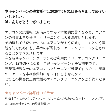
ｰｰｰｰｰｰｰｰｰｰｰｰｰｰｰｰｰｰｰｰｰ
本キャンペーンの注文受付は2026年5月31日をもちまして終了い
たしました。
誠にありがとうございました！
ｰｰｰｰｰｰｰｰｰｰｰｰｰｰｰｰｰｰｰｰｰ
エアコンの試運転はお済みですか？本格的に暑くなると、エアコ
ンの設置工事や修理・クリーニングは大変混雑いたします。
予約待ちで「使いたいのにエアコンがすぐ使えない…」という事
態を防ぐためにも、早めの試運転やエアコンクリーニングをされ
ることをオススメします！
今ならキャンペーンクーポンのご利用により、エアコンクリーニ
ングが12%OFFになる「早割キャンペーン」を実施中です。
三菱電機製以外のエアコンもクリーニング可能ですので、ご家庭
のエアコンを本格稼働前にキレイにしませんか？
ぜひこの機会に三菱電機のエアコンクリーニングをご予約くださ
い。
★キャンペーン詳細はコチラ★
※ ゼネラル社のノクリアXシリーズはサービスの対象外となります。「ノクリア」
は、株式会社ゼネラルの登録商標です。