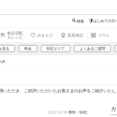
このページの本文へ
はじめての方
検索
食品宅配
みまもり
延長保証
コラム
＆レシピ
を見る
料金
対応エリア
よくあるご質問
の声
用いただき、ご好評いただいたお客さまのお声をご紹介いたし
カ
2022.10.30
男性・50代