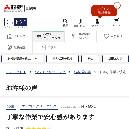
このページの本文へ
×
ログイン・
新規登録
ハウス
食品宅配
くらトク
みまもり
クリーニング
＆レシピ
延長保証
コラム
お掃除場所を選ぶ
空き状況を見る
料金
対応エリア
くらトクTOP
ハウスクリーニング
お客様の声
丁寧な作業で安心
お客様の声
浴室
エアコンクリーニング
女性・50代
2022.10.29
丁寧な作業で安心感があります
口コミ評価