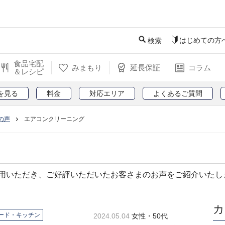
このページの本文へ
はじめての方
検索
食品宅配
みまもり
延長保証
コラム
＆レシピ
を見る
料金
対応エリア
よくあるご質問
の声
エアコンクリーニング
用いただき、ご好評いただいたお客さまのお声をご紹介いたし
カ
ード・キッチン
2024.05.04
女性・50代