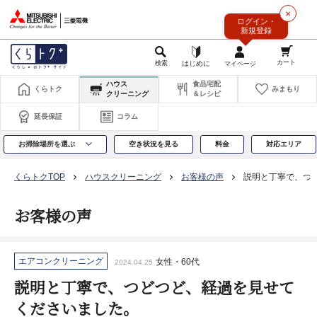
このページの本文へ
×
ログイン・
新規登録
ハウス
食品宅配
くらトク
みまもり
クリーニング
＆レシピ
延長保証
コラム
お掃除場所を選ぶ
空き状況を見る
料金
対応エリア
くらトクTOP
ハウスクリーニング
お客様の声
説明と丁寧で、つ
お客様の声
エアコンクリーニング
女性・60代
2024.04.25
説明と丁寧で、つどつど、経過を見せて
くださいました。