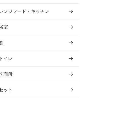
レンジフード・キッチン
浴室
窓
トイレ
洗面所
セット