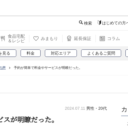
このページの本文へ
はじめての方
検索
食品宅配
みまもり
延長保証
コラム
＆レシピ
を見る
料金
対応エリア
よくあるご質問
の声
予約が簡単で料金やサービスが明瞭だった。
カ
2024.07.11
男性・20代
ビスが明瞭だった。