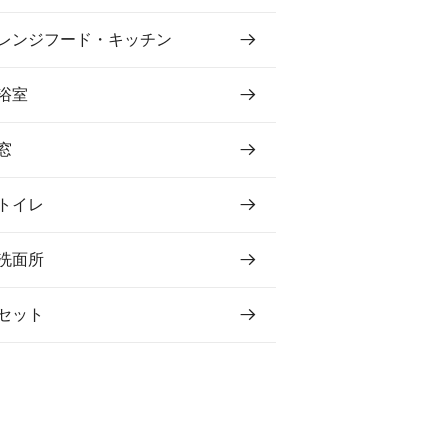
レンジフード・キッチン
浴室
窓
トイレ
洗面所
セット