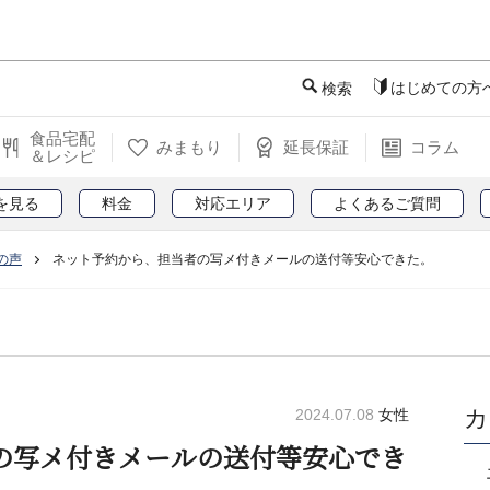
このページの本文へ
はじめての方
検索
食品宅配
みまもり
延長保証
コラム
＆レシピ
を見る
料金
対応エリア
よくあるご質問
の声
ネット予約から、担当者の写メ付きメールの送付等安心できた。
カ
2024.07.08
女性
の写メ付きメールの送付等安心でき