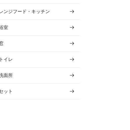
レンジフード・キッチン
浴室
窓
トイレ
洗面所
セット