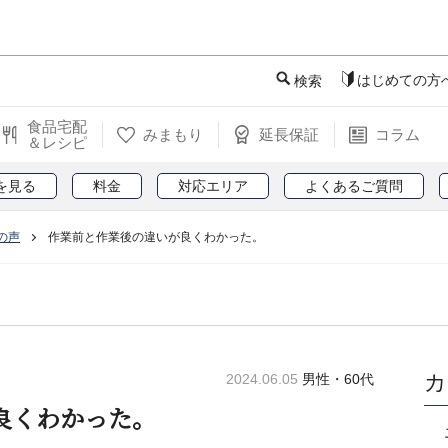
このページの本文へ
はじめての方
検索
食品宅配
みまもり
延長保証
コラム
＆レシピ
を見る
料金
対応エリア
よくあるご質問
の声
作業前と作業後の違いが良くわかった。
カ
2024.06.05
男性・60代
良くわかった。