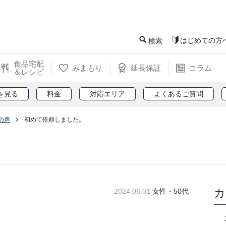
このページの本文へ
はじめての方
検索
食品宅配
みまもり
延長保証
コラム
＆レシピ
を見る
料金
対応エリア
よくあるご質問
の声
初めて依頼しました。
カ
2024.06.01
女性・50代