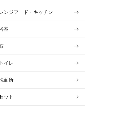
レンジフード・キッチン
浴室
窓
トイレ
洗面所
セット