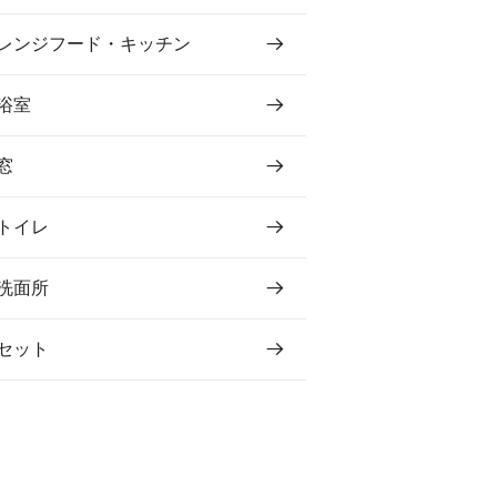
レンジフード・キッチン
浴室
窓
トイレ
洗面所
セット