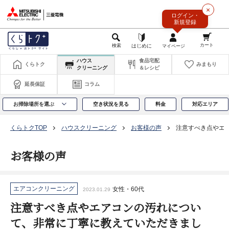
このページの本文へ
×
ログイン・
新規登録
ハウス
食品宅配
くらトク
みまもり
クリーニング
＆レシピ
延長保証
コラム
お掃除場所を選ぶ
空き状況を見る
料金
対応エリア
くらトクTOP
ハウスクリーニング
お客様の声
注意すべき点やエ
お客様の声
エアコンクリーニング
女性・60代
2023.01.29
注意すべき点やエアコンの汚れについ
て、非常に丁寧に教えていただきまし