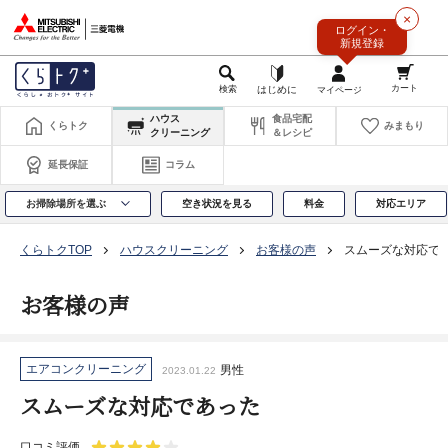
このページの本文へ
×
ログイン・
新規登録
ハウス
食品宅配
くらトク
みまもり
クリーニング
＆レシピ
延長保証
コラム
お掃除場所を選ぶ
空き状況を見る
料金
対応エリア
くらトクTOP
ハウスクリーニング
お客様の声
スムーズな対応で
お客様の声
エアコンクリーニング
男性
2023.01.22
スムーズな対応であった
口コミ評価