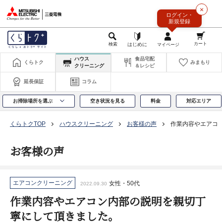
このページの本文へ
×
ログイン・
新規登録
ハウス
食品宅配
くらトク
みまもり
クリーニング
＆レシピ
延長保証
コラム
お掃除場所を選ぶ
空き状況を見る
料金
対応エリア
くらトクTOP
ハウスクリーニング
お客様の声
作業内容やエアコ
お客様の声
エアコンクリーニング
女性・50代
2022.09.30
作業内容やエアコン内部の説明を親切丁
寧にして頂きました。