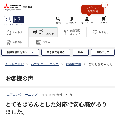
このページの本文へ
×
ログイン・
新規登録
ハウス
食品宅配
くらトク
みまもり
クリーニング
＆レシピ
延長保証
コラム
お掃除場所を選ぶ
空き状況を見る
料金
対応エリア
くらトクTOP
ハウスクリーニング
お客様の声
とてもきちんとし
お客様の声
エアコンクリーニング
女性・60代
2022.09.24
とてもきちんとした対応で安心感があり
ました。