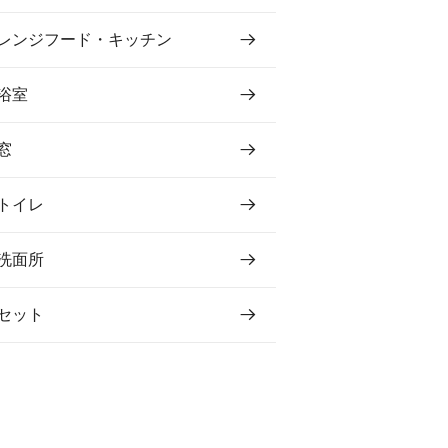
レンジフード・キッチン
浴室
窓
トイレ
洗面所
セット