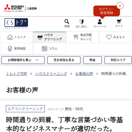
このページの本文へ
×
ログイン・
新規登録
ハウス
食品宅配
くらトク
みまもり
クリーニング
＆レシピ
延長保証
コラム
お掃除場所を選ぶ
空き状況を見る
料金
対応エリア
くらトクTOP
ハウスクリーニング
お客様の声
時間通りの到着、
お客様の声
エアコンクリーニング
男性・50代
2022.07.10
時間通りの到着、丁寧な言葉づかい等基
本的なビジネスマナーが適切だった。