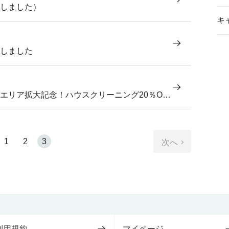
しました）
キ
しました
（配布終了）【愛知・大阪・兵庫】エリア拡大記念！ハウスクリーニング20％OFFキャンペーン
1
2
3
次へ
利用規約
マイページ