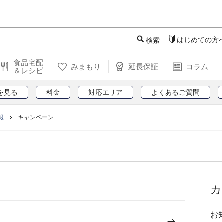
このページの本文へ
はじめての方
検索
食品宅配
みまもり
延長保証
コラム
＆レシピ
を見る
料金
対応エリア
よくあるご質問
報
キャンペーン
カ
お