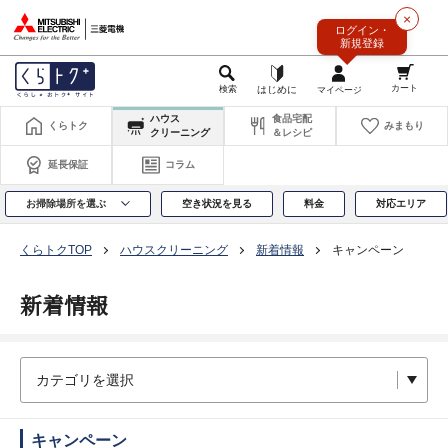
このページの本文へ
×
ログイン・
新規登録
ハウス
食品宅配
くらトク
みまもり
クリーニング
＆レシピ
延長保証
コラム
お掃除場所を選ぶ
空き状況を見る
料金
対応エリア
くらトクTOP
ハウスクリーニング
新着情報
キャンペーン
新着情報
キャンペーン