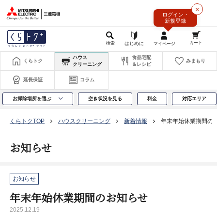
このページの本文へ
×
ログイン・
新規登録
ハウス
食品宅配
くらトク
みまもり
クリーニング
＆レシピ
延長保証
コラム
お掃除場所を選ぶ
空き状況を見る
料金
対応エリア
くらトクTOP
ハウスクリーニング
新着情報
年末年始休業期間の
お知らせ
お知らせ
年末年始休業期間のお知らせ
2025.12.19