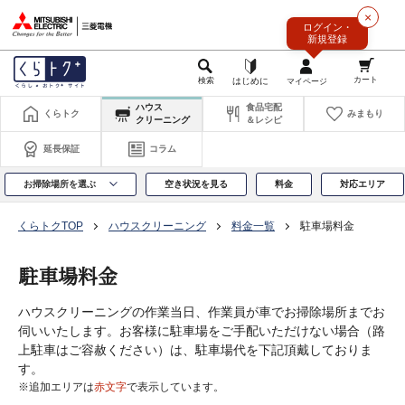
このページの本文へ
×
ログイン・
新規登録
ハウス
食品宅配
くらトク
みまもり
クリーニング
＆レシピ
延長保証
コラム
お掃除場所を選ぶ
空き状況を見る
料金
対応エリア
くらトクTOP
ハウスクリーニング
料金一覧
駐車場料金
駐車場料金
ハウスクリーニングの作業当日、作業員が車でお掃除場所までお
伺いいたします。お客様に駐車場をご手配いただけない場合（路
上駐車はご容赦ください）は、駐車場代を下記頂戴しておりま
す。
※追加エリアは
赤文字
で表示しています。