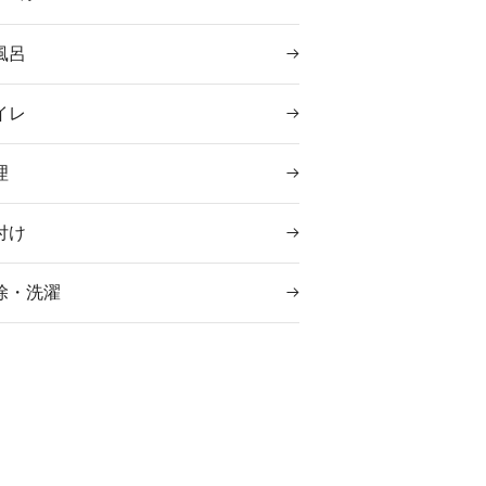
風呂
イレ
理
付け
除・洗濯