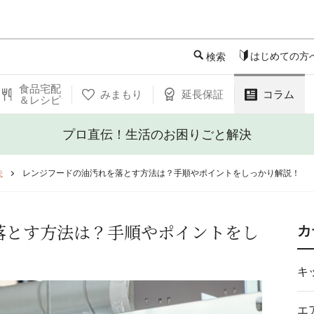
このページの本文へ
はじめての方
検索
食品宅配
みまもり
延長保証
コラム
＆レシピ
プロ直伝！生活のお困りごと解決
決
レンジフードの油汚れを落とす方法は？手順やポイントをしっかり解説！
落とす方法は？手順やポイントをし
カ
キ
エ