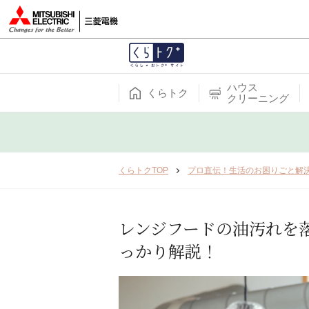
ハウス
くらトク
クリーニング
くらトクTOP
プロ直伝！生活のお困りごと解
レンジフードの油汚れを
っかり解説！