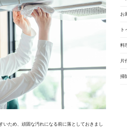
お
ト
料
片
掃
すいため、頑固な汚れになる前に落としておきまし