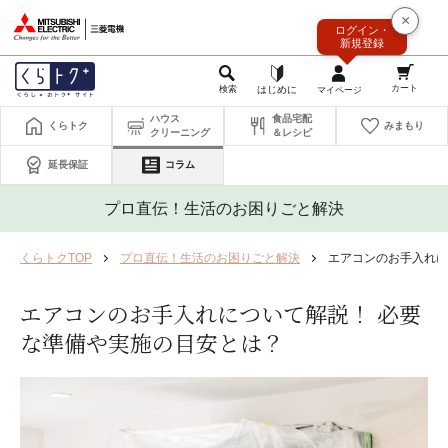
このページの本文へ
×
ログイン・
新規登録
ハウス
食品宅配
くらトク
みまもり
クリーニング
＆レシピ
延長保証
コラム
プロ直伝！生活のお困りごと解決
くらトクTOP
プロ直伝！生活のお困りごと解決
エアコンのお手入れに
エアコンのお手入れについて解説！ 必要
な準備や実施の目安とは？