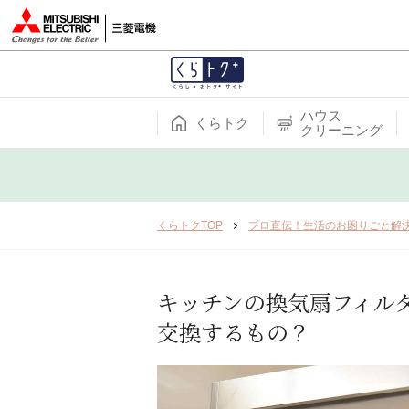
ハウス
くらトク
クリーニング
くらトクTOP
プロ直伝！生活のお困りごと解
キッチンの換気扇フィル
交換するもの？