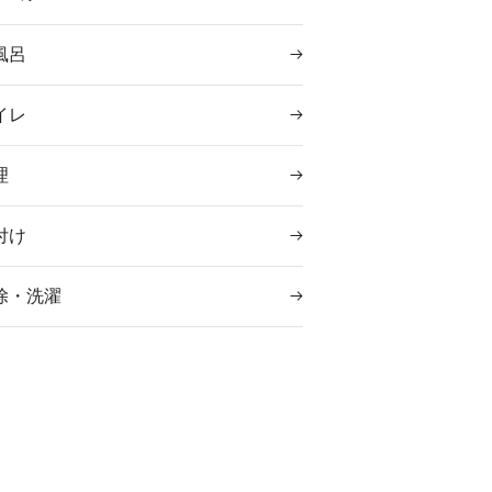
風呂
イレ
理
付け
除・洗濯