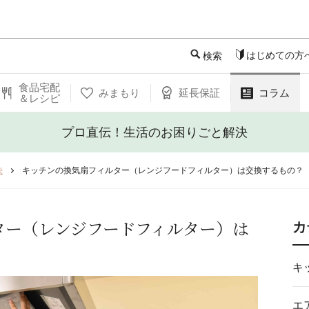
このページの本文へ
はじめての方
検索
食品宅配
みまもり
延長保証
コラム
＆レシピ
プロ直伝！生活のお困りごと解決
決
キッチンの換気扇フィルター（レンジフードフィルター）は交換するもの？
ター（レンジフードフィルター）は
カ
キ
エ