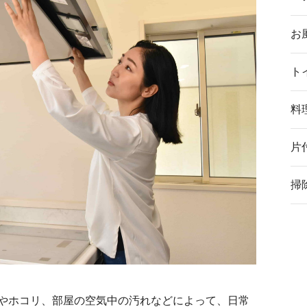
お
ト
料
片
掃
やホコリ、部屋の空気中の汚れなどによって、日常