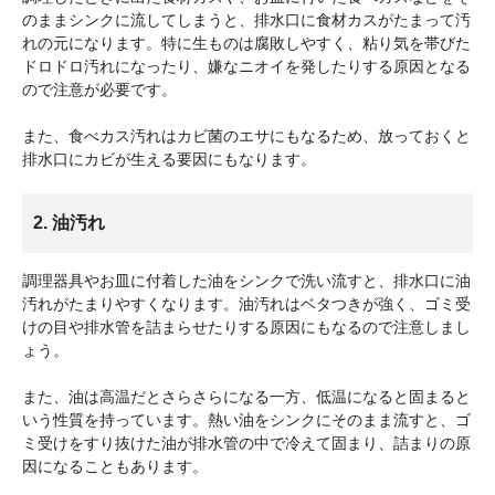
のままシンクに流してしまうと、排水口に食材カスがたまって汚
れの元になります。特に生ものは腐敗しやすく、粘り気を帯びた
ドロドロ汚れになったり、嫌なニオイを発したりする原因となる
ので注意が必要です。
また、食べカス汚れはカビ菌のエサにもなるため、放っておくと
排水口にカビが生える要因にもなります。
2. 油汚れ
調理器具やお皿に付着した油をシンクで洗い流すと、排水口に油
汚れがたまりやすくなります。油汚れはベタつきが強く、ゴミ受
けの目や排水管を詰まらせたりする原因にもなるので注意しまし
ょう。
また、油は高温だとさらさらになる一方、低温になると固まると
いう性質を持っています。熱い油をシンクにそのまま流すと、ゴ
ミ受けをすり抜けた油が排水管の中で冷えて固まり、詰まりの原
因になることもあります。