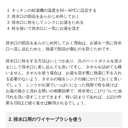
キッチンの給湯機の温度を50～60℃に設定する
排水口の部品をあらかじめ外しておく
排水口に栓をしてシンクにお湯をためる
栓を抜いて排水口に一気にお湯を流す
排水口の部品をあらかじめ外しておく理由は、お湯を一気に排水
口へ流し込むためと、熱湯で部品が傷むのを防ぐためです。
排水口に栓をする方法はいくつかあり、2Lのペットボトルを逆さ
まにして排水口に差し込んでも良いですし、タオルを詰めても構
いません。タオルを使う場合は、お湯を流す際に熱湯に手を入れ
る必要のないよう、タオルの端をシンクの縁にかけておくと良い
でしょう。シンクがお湯でいっぱいになった段階で栓を抜けば、
お湯の熱さと流れる勢いの相乗効果で、排水管にこびりついた油
汚れを洗い流すことができます。軽い詰まりであれば、上記の作
業を2回ほど繰り返せば解消されるでしょう。
2. 排水口用のワイヤーブラシを使う