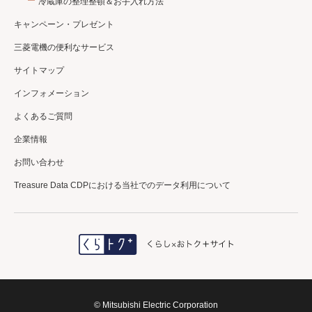
冷蔵庫の整理整頓＆お手入れ方法
キャンペーン・プレゼント
三菱電機の便利なサービス
サイトマップ
インフォメーション
よくあるご質問
企業情報
お問い合わせ
Treasure Data CDPにおける当社でのデータ利用について
＼三菱電機公式／
エアコンクリーニング
初回利用登録で
10%OFF✨
詳しくはコチラ
© Mitsubishi Electric Corporation