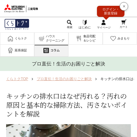
このページの本文へ
×
ログイン・
新規登録
ハウス
食品宅配
くらトク
みまもり
クリーニング
＆レシピ
延長保証
コラム
プロ直伝！生活のお困りごと解決
くらトクTOP
プロ直伝！生活のお困りごと解決
キッチンの排水口はな
キッチンの排水口はなぜ汚れる？汚れの
原因と基本的な掃除方法、汚さないポイ
ントを解説