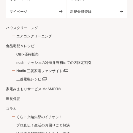
マイページ
新規会員登録
ハウスクリーニング
エアコンクリーニング
食品宅配＆レシピ
Oisix優待販売
nosh - ナッシュの冷凍弁当初めての方限定割引
Nadia 三菱家電ファンサイト
三菱電機レシピ
家電みまもりサービス MeAMOR®
延長保証
コラム
くらトク編集部のイチオシ！
プロ直伝！生活のお困りごと解決