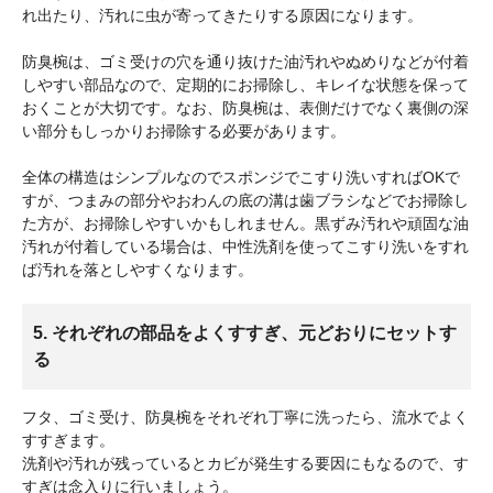
れ出たり、汚れに虫が寄ってきたりする原因になります。
防臭椀は、ゴミ受けの穴を通り抜けた油汚れやぬめりなどが付着
しやすい部品なので、定期的にお掃除し、キレイな状態を保って
おくことが大切です。なお、防臭椀は、表側だけでなく裏側の深
い部分もしっかりお掃除する必要があります。
全体の構造はシンプルなのでスポンジでこすり洗いすればOKで
すが、つまみの部分やおわんの底の溝は歯ブラシなどでお掃除し
た方が、お掃除しやすいかもしれません。黒ずみ汚れや頑固な油
汚れが付着している場合は、中性洗剤を使ってこすり洗いをすれ
ば汚れを落としやすくなります。
5. それぞれの部品をよくすすぎ、元どおりにセットす
る
フタ、ゴミ受け、防臭椀をそれぞれ丁寧に洗ったら、流水でよく
すすぎます。
洗剤や汚れが残っているとカビが発生する要因にもなるので、す
すぎは念入りに行いましょう。