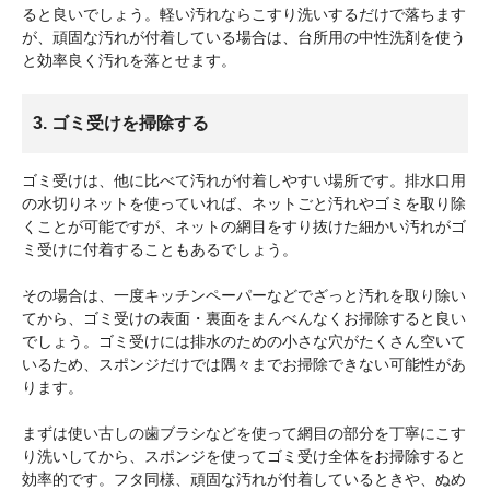
ると良いでしょう。軽い汚れならこすり洗いするだけで落ちます
が、頑固な汚れが付着している場合は、台所用の中性洗剤を使う
と効率良く汚れを落とせます。
3. ゴミ受けを掃除する
ゴミ受けは、他に比べて汚れが付着しやすい場所です。排水口用
の水切りネットを使っていれば、ネットごと汚れやゴミを取り除
くことが可能ですが、ネットの網目をすり抜けた細かい汚れがゴ
ミ受けに付着することもあるでしょう。
その場合は、一度キッチンペーパーなどでざっと汚れを取り除い
てから、ゴミ受けの表面・裏面をまんべんなくお掃除すると良い
でしょう。ゴミ受けには排水のための小さな穴がたくさん空いて
いるため、スポンジだけでは隅々までお掃除できない可能性があ
ります。
まずは使い古しの歯ブラシなどを使って網目の部分を丁寧にこす
り洗いしてから、スポンジを使ってゴミ受け全体をお掃除すると
効率的です。フタ同様、頑固な汚れが付着しているときや、ぬめ