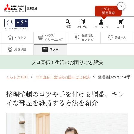
このページの本文へ
×
ログイン・
新規登録
ハウス
食品宅配
くらトク
みまもり
クリーニング
＆レシピ
延長保証
コラム
プロ直伝！生活のお困りごと解決
くらトクTOP
プロ直伝！生活のお困りごと解決
整理整頓のコツや手を
整理整頓のコツや手を付ける順番、キレ
イな部屋を維持する方法を紹介