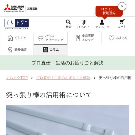
このページの本文へ
×
ログイン・
新規登録
ハウス
食品宅配
くらトク
みまもり
クリーニング
＆レシピ
延長保証
コラム
プロ直伝！生活のお困りごと解決
くらトクTOP
プロ直伝！生活のお困りごと解決
突っ張り棒の活用術に
突っ張り棒の活用術について