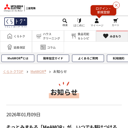
このページの本文へ
×
ログイン・
新規登録
ハウス
食品宅配
くらトク
みまもり
クリーニング
＆レシピ
延長保証
コラム
MeAMOR®とは
簡単設定ガイド
よくあるご質問
利用規約
くらトクTOP
MeAMOR®
お知らせ
お知らせ
2026年01月09日
そっとみまもる「MeAMOR」が、いつでも駆けつける