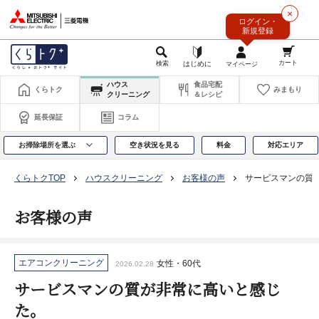
このページの本文へ
×
ログイン・
新規登録
ハウス
食品宅配
くらトク
みまもり
クリーニング
＆レシピ
延長保証
コラム
お掃除場所を選ぶ
空き状況を見る
料金
対応エリア
くらトクTOP
ハウスクリーニング
お客様の声
サービスマンの質
お客様の声
エアコンクリーニング
女性・60代
2026.02.28
サービスマンの質が非常に高いと感じ
た。