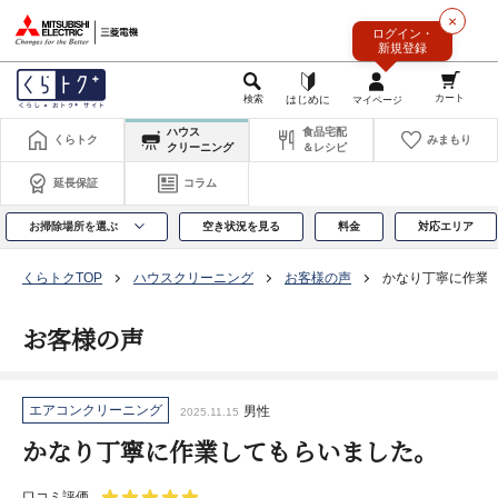
このページの本文へ
×
ログイン・
新規登録
ハウス
食品宅配
くらトク
みまもり
クリーニング
＆レシピ
延長保証
コラム
お掃除場所を選ぶ
空き状況を見る
料金
対応エリア
くらトクTOP
ハウスクリーニング
お客様の声
かなり丁寧に作業
お客様の声
エアコンクリーニング
男性
2025.11.15
かなり丁寧に作業してもらいました。
口コミ評価