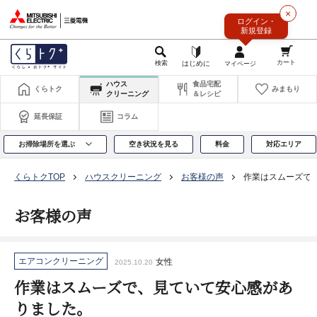
このページの本文へ
×
ログイン・
新規登録
ハウス
食品宅配
くらトク
みまもり
クリーニング
＆レシピ
延長保証
コラム
お掃除場所を選ぶ
空き状況を見る
料金
対応エリア
くらトクTOP
ハウスクリーニング
お客様の声
作業はスムーズで
お客様の声
エアコンクリーニング
女性
2025.10.20
作業はスムーズで、見ていて安心感があ
りました。