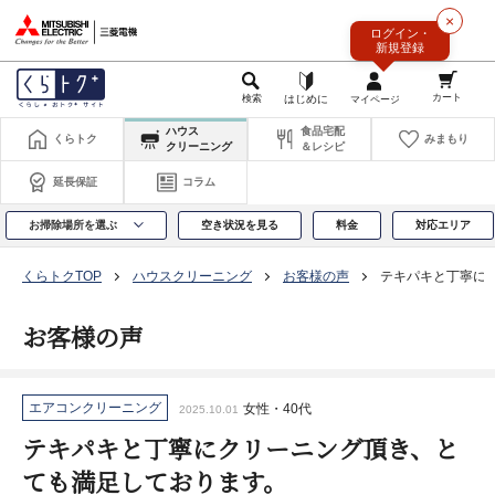
このページの本文へ
×
ログイン・
新規登録
ハウス
食品宅配
くらトク
みまもり
クリーニング
＆レシピ
延長保証
コラム
お掃除場所を選ぶ
空き状況を見る
料金
対応エリア
くらトクTOP
ハウスクリーニング
お客様の声
テキパキと丁寧に
お客様の声
エアコンクリーニング
女性・40代
2025.10.01
テキパキと丁寧にクリーニング頂き、と
ても満足しております。