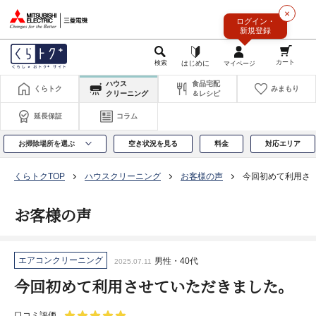
このページの本文へ
×
ログイン・
新規登録
ハウス
食品宅配
くらトク
みまもり
クリーニング
＆レシピ
延長保証
コラム
お掃除場所を選ぶ
空き状況を見る
料金
対応エリア
くらトクTOP
ハウスクリーニング
お客様の声
今回初めて利用さ
お客様の声
エアコンクリーニング
男性・40代
2025.07.11
今回初めて利用させていただきました。
口コミ評価