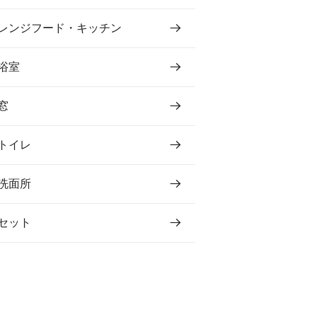
レンジフード・キッチン
浴室
窓
トイレ
洗面所
セット