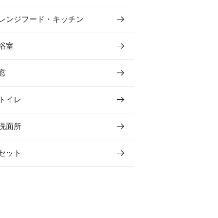
レンジフード・キッチン
浴室
窓
トイレ
洗面所
セット