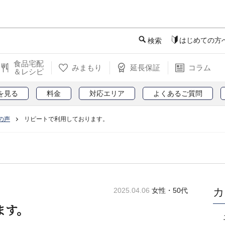
このページの本文へ
はじめての方
検索
食品宅配
みまもり
延長保証
コラム
＆レシピ
を見る
料金
対応エリア
よくあるご質問
の声
リピートで利用しております。
カ
2025.04.06
女性・50代
ます。