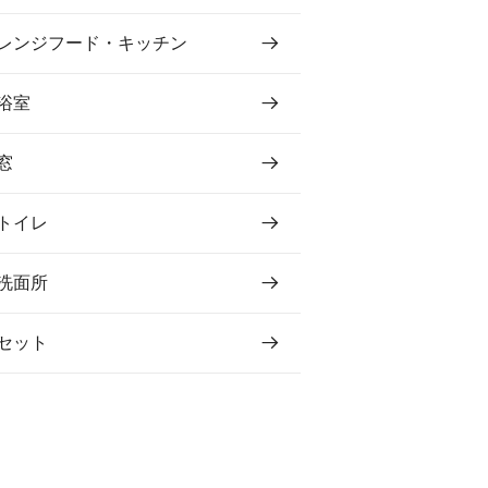
レンジフード・キッチン
浴室
窓
トイレ
洗面所
セット