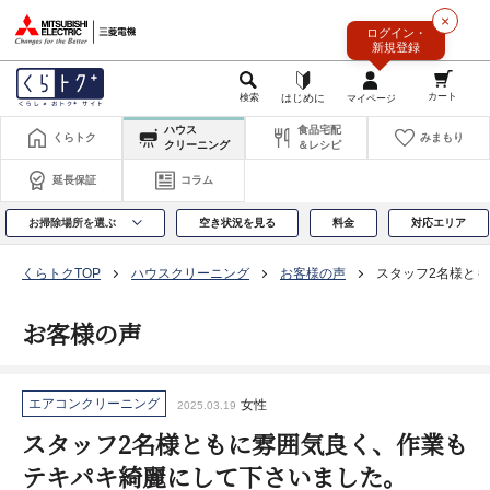
このページの本文へ
×
ログイン・
新規登録
ハウス
食品宅配
くらトク
みまもり
クリーニング
＆レシピ
延長保証
コラム
お掃除場所を選ぶ
空き状況を見る
料金
対応エリア
くらトクTOP
ハウスクリーニング
お客様の声
スタッフ2名様と
お客様の声
エアコンクリーニング
女性
2025.03.19
スタッフ2名様ともに雰囲気良く、作業も
テキパキ綺麗にして下さいました。