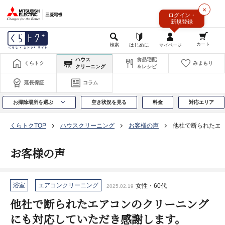
このページの本文へ
×
ログイン・
新規登録
ハウス
食品宅配
くらトク
みまもり
クリーニング
＆レシピ
延長保証
コラム
お掃除場所を選ぶ
空き状況を見る
料金
対応エリア
くらトクTOP
ハウスクリーニング
お客様の声
他社で断られたエ
お客様の声
浴室
エアコンクリーニング
女性・60代
2025.02.19
他社で断られたエアコンのクリーニング
にも対応していただき感謝します。