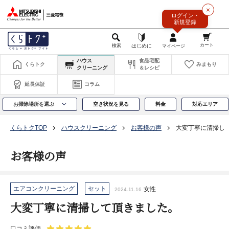
このページの本文へ
×
ログイン・
新規登録
ハウス
食品宅配
くらトク
みまもり
クリーニング
＆レシピ
延長保証
コラム
お掃除場所を選ぶ
空き状況を見る
料金
対応エリア
くらトクTOP
ハウスクリーニング
お客様の声
大変丁寧に清掃し
お客様の声
エアコンクリーニング
セット
女性
2024.11.16
大変丁寧に清掃して頂きました。
口コミ評価