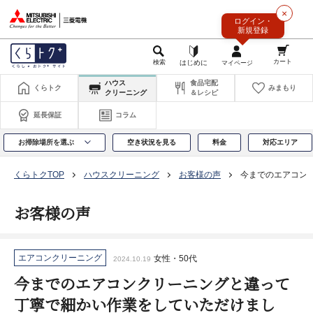
このページの本文へ
×
ログイン・
新規登録
ハウス
食品宅配
くらトク
みまもり
クリーニング
＆レシピ
延長保証
コラム
お掃除場所を選ぶ
空き状況を見る
料金
対応エリア
くらトクTOP
ハウスクリーニング
お客様の声
今までのエアコン
お客様の声
エアコンクリーニング
女性・50代
2024.10.19
今までのエアコンクリーニングと違って
丁寧で細かい作業をしていただけまし