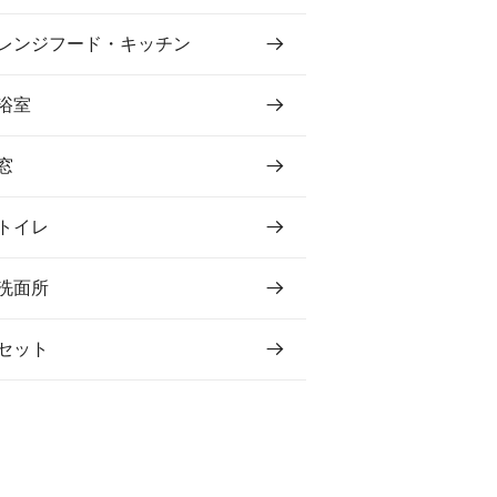
レンジフード・キッチン
浴室
窓
トイレ
洗面所
セット