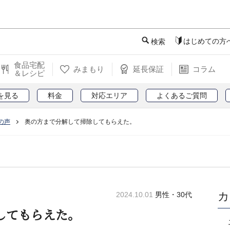
このページの本文へ
はじめての方
検索
食品宅配
みまもり
延長保証
コラム
＆レシピ
を見る
料金
対応エリア
よくあるご質問
の声
奥の方まで分解して掃除してもらえた。
カ
2024.10.01
男性・30代
してもらえた。