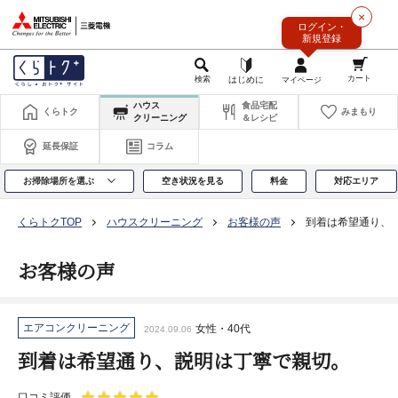
このページの本文へ
×
ログイン・
新規登録
ハウス
食品宅配
くらトク
みまもり
クリーニング
＆レシピ
延長保証
コラム
お掃除場所を選ぶ
空き状況を見る
料金
対応エリア
くらトクTOP
ハウスクリーニング
お客様の声
到着は希望通り、
お客様の声
エアコンクリーニング
女性・40代
2024.09.06
到着は希望通り、説明は丁寧で親切。
口コミ評価