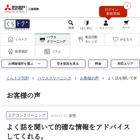
このページの本文へ
×
ログイン・
新規登録
ハウス
食品宅配
くらトク
みまもり
クリーニング
＆レシピ
延長保証
コラム
お掃除場所を選ぶ
空き状況を見る
料金
対応エリア
くらトクTOP
ハウスクリーニング
お客様の声
よく話を聞いて的
お客様の声
エアコンクリーニング
女性
2024.07.02
よく話を聞いて的確な情報をアドバイス
してくれる。